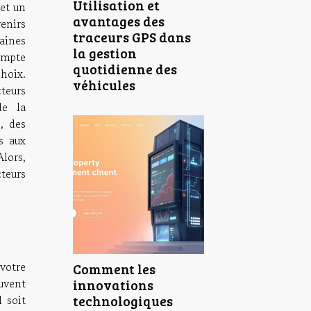
Utilisation et
 et un
avantages des
nirs
traceurs GPS dans
aines
la gestion
ompte
quotidienne des
hoix.
véhicules
cteurs
de la
, des
s aux
ors,
teurs
votre
Comment les
euvent
innovations
technologiques
l soit