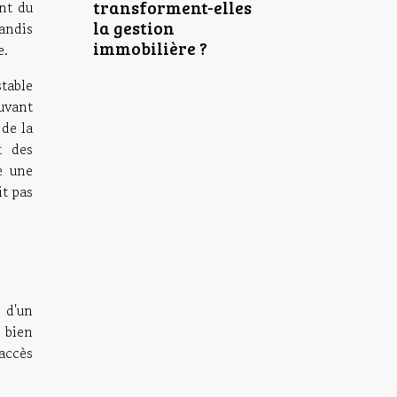
transforment-elles
nt du
la gestion
andis
immobilière ?
e.
stable
uvant
 de la
t des
e une
it pas
 d'un
s bien
accès