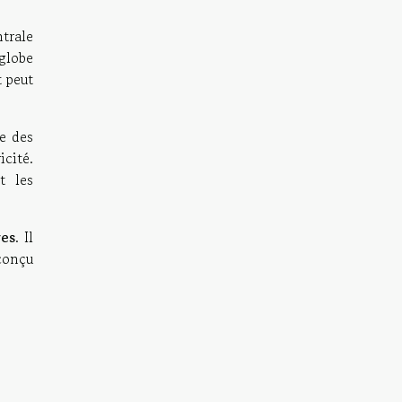
ntrale
globe
 peut
re des
icité.
t les
res
. Il
 conçu