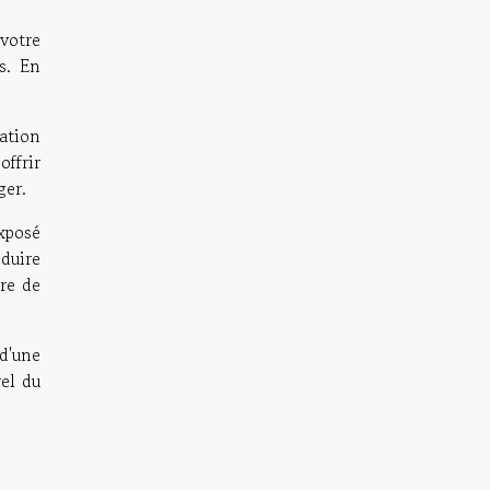
 votre
s. En
cation
ffrir
ger.
exposé
éduire
ure de
 d'une
el du