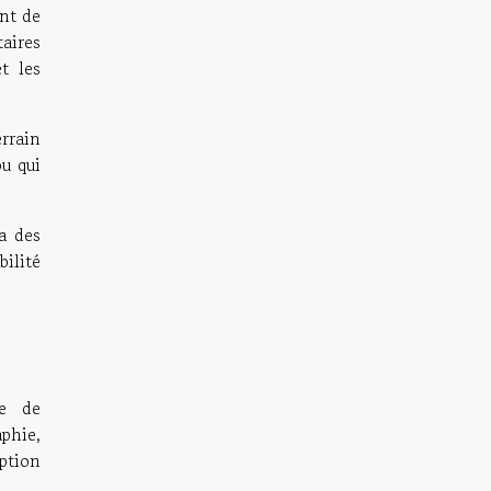
ant de
aires
t les
rrain
u qui
a des
bilité
ie de
aphie,
eption