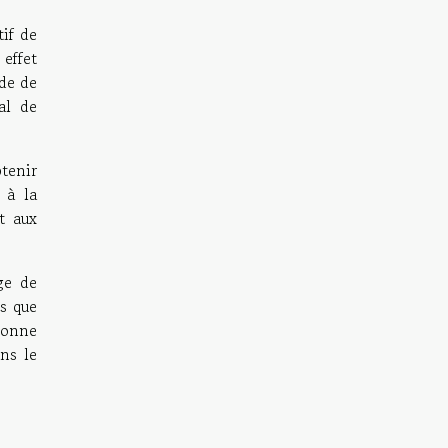
tif de
 effet
ode de
al de
btenir
 à la
t aux
ge de
s que
bonne
ns le