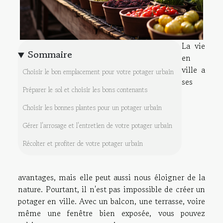
La vie
Sommaire
en
ville a
Choisir le bon emplacement pour votre potager urbain
ses
Préparer le sol et choisir les bons contenants
Choisir les bonnes plantes pour un potager urbain
Gérer l'arrosage et l'entretien de votre potager urbain
Récolter et profiter de votre potager urbain
avantages, mais elle peut aussi nous éloigner de la
nature. Pourtant, il n'est pas impossible de créer un
potager en ville. Avec un balcon, une terrasse, voire
même une fenêtre bien exposée, vous pouvez