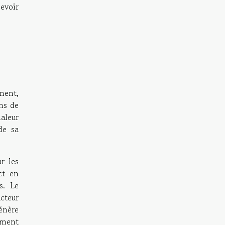
evoir
ment,
ns de
aleur
de sa
r les
ct en
s. Le
cteur
énère
nement