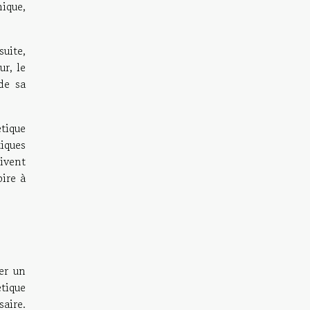
mique,
suite,
ur, le
de sa
tique
iques
ivent
ire à
er un
tique
aire.