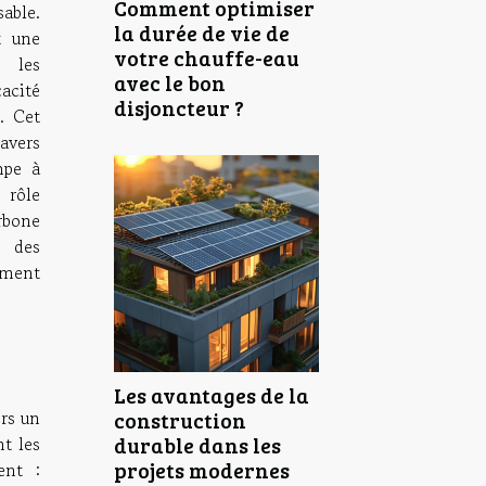
Comment optimiser
able.
la durée de vie de
t une
votre chauffe-eau
r les
avec le bon
acité
disjoncteur ?
. Cet
avers
mpe à
 rôle
rbone
s des
mment
Les avantages de la
ers un
construction
nt les
durable dans les
projets modernes
ent :