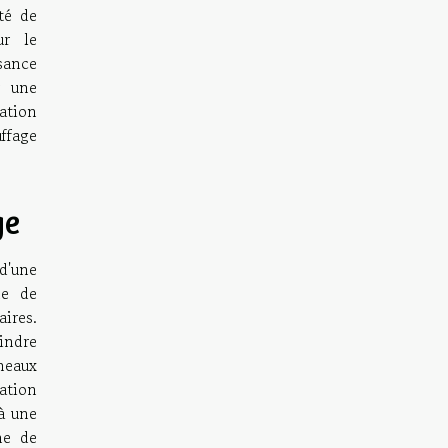
té de
ur le
sance
r une
ation
ffage
ge
d'une
me de
aires.
eindre
neaux
ation
à une
ne de