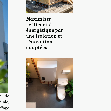
Maximiser
l'efficacité
énergétique par
une isolation et
rénovation
adaptées
on de
iale,
uffage