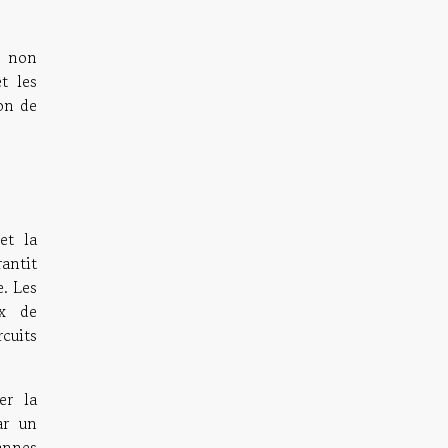
 non
t les
on de
et la
rantit
. Les
ix de
cuits
er la
ar un
annes