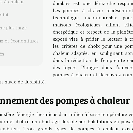
 à chaleur
durables est une démarche respons
Les pompes à chaleur représenten
itat
technologie incontournable pou
maisons écologiques, alliant effic
me plus large
énergétique et respect de la planète
exposé vise à guider le lecteur à tr
aux et économiques
les critères de choix pour une po
chaleur adaptée, en soulignant son
és
dans la réduction de l'empreinte ca
des foyers. Plongez dans l'univer
pompes à chaleur et découvrez co
n havre de durabilité.
onnement des pompes à chaleur
ansfère l'énergie thermique d'un milieu à basse température v
permet d'offrir un chauffage durable aux habitations en puisa
 extérieur. Trois grands types de pompes à chaleur exist