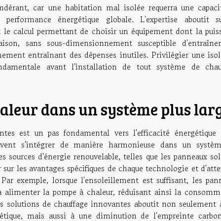
ondérant, car une habitation mal isolée requerra une capaci
a performance énergétique globale. L'expertise aboutit s
le calcul permettant de choisir un équipement dont la puis
ison, sans sous-dimensionnement susceptible d'entraîne
ment entraînant des dépenses inutiles. Privilégier une isol
damentale avant l'installation de tout système de chau
aleur dans un système plus lar
tes est un pas fondamental vers l'efficacité énergétique 
peuvent s'intégrer de manière harmonieuse dans un systè
es sources d'énergie renouvelable, telles que les panneaux sol
 sur les avantages spécifiques de chaque technologie et d'att
Par exemple, lorsque l'ensoleillement est suffisant, les pan
r à alimenter la pompe à chaleur, réduisant ainsi la consomm
ntes solutions de chauffage innovantes aboutit non seulement 
rgétique, mais aussi à une diminution de l'empreinte carbo