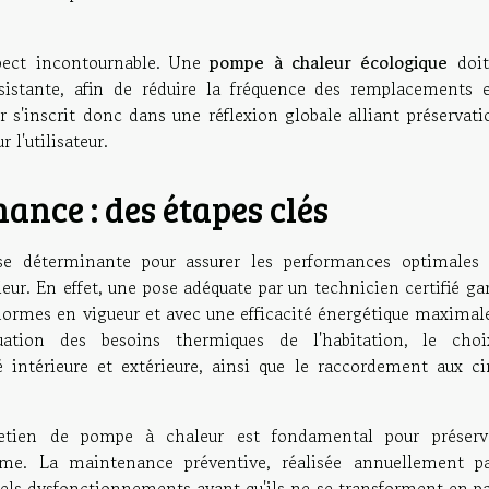
aspect incontournable. Une
pompe à chaleur écologique
doit
istante, afin de réduire la fréquence des remplacements e
 s'inscrit donc dans une réflexion globale alliant préservati
l'utilisateur.
ance : des étapes clés
ase déterminante pour assurer les performances optimales 
ur. En effet, une pose adéquate par un technicien certifié ga
ormes en vigueur et avec une efficacité énergétique maximale
luation des besoins thermiques de l'habitation, le cho
 intérieure et extérieure, ainsi que le raccordement aux cir
tretien de pompe à chaleur est fondamental pour préserv
erme. La maintenance préventive, réalisée annuellement p
uels dysfonctionnements avant qu'ils ne se transforment en p