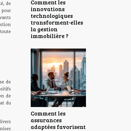
Comment les
té, de
innovations
 pour
technologiques
vants
transforment-elles
stion
la gestion
toute
immobilière ?
se de
itifs
on de
at du
Comment les
assurances
divers
adaptées favorisent
mises