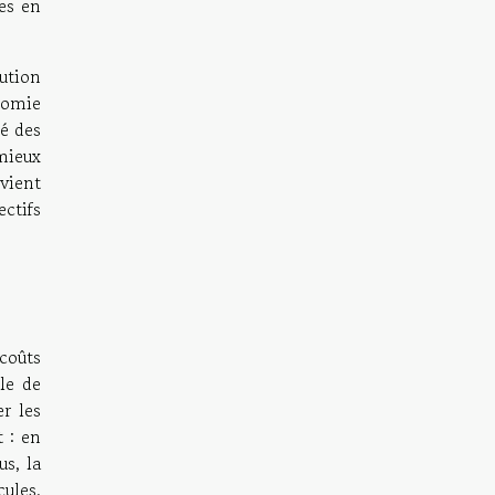
res en
ution
nomie
té des
 mieux
evient
ctifs
coûts
ble de
er les
t : en
us, la
ules,