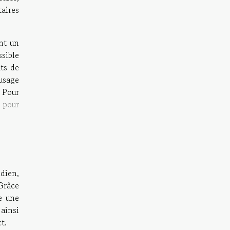
aires
nt un
ssible
ûts de
usage
. Pour
e pour
dien,
Grâce
e une
 ainsi
t.