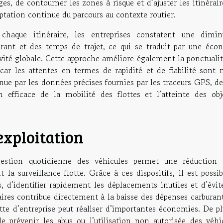
es, de contourner les zones à risque et d’ajuster les itinérai
ptation continue du parcours au contexte routier.
chaque itinéraire, les entreprises constatent une dimin
rant et des temps de trajet, ce qui se traduit par une éco
ivité globale. Cette approche améliore également la ponctuali
, car les attentes en termes de rapidité et de fiabilité sont
enue par les données précises fournies par les traceurs GPS, d
 efficace de la mobilité des flottes et l’atteinte des obje
exploitation
estion quotidienne des véhicules permet une réduction 
 la surveillance flotte. Grâce à ces dispositifs, il est possi
s, d’identifier rapidement les déplacements inutiles et d’évit
raires contribue directement à la baisse des dépenses carburan
tte d’entreprise peut réaliser d’importantes économies. De pl
e prévenir les abus ou l’utilisation non autorisée des véhic