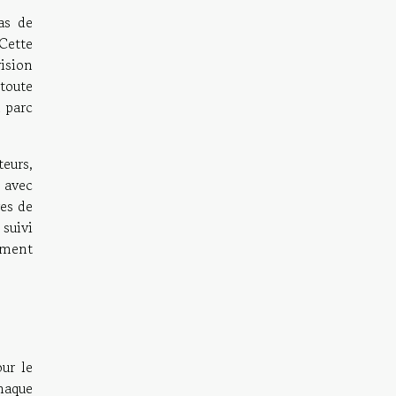
as de
Cette
vision
toute
u parc
eurs,
 avec
ves de
suivi
vement
ur le
haque