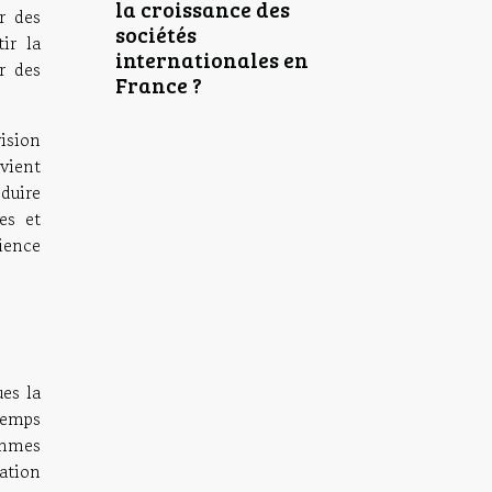
la croissance des
r des
sociétés
ir la
internationales en
er des
France ?
ision
evient
éduire
es et
cience
ues la
 temps
thmes
ation