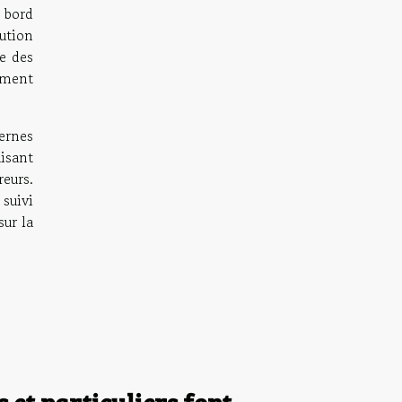
 bord
ution
e des
ément
ernes
isant
eurs.
 suivi
sur la