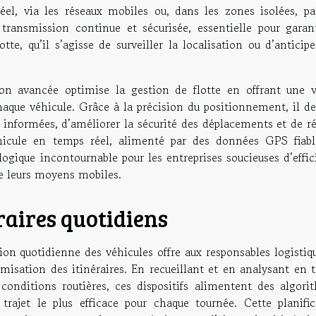
éel, via les réseaux mobiles ou, dans les zones isolées, pa
 transmission continue et sécurisée, essentielle pour garant
lotte, qu’il s’agisse de surveiller la localisation ou d’anticip
tion avancée optimise la gestion de flotte en offrant une v
chaque véhicule. Grâce à la précision du positionnement, il d
t informées, d’améliorer la sécurité des déplacements et de r
véhicule en temps réel, alimenté par des données GPS fiabl
logique incontournable pour les entreprises soucieuses d’effi
de leurs moyens mobiles.
raires quotidiens
ion quotidienne des véhicules offre aux responsables logistiq
timisation des itinéraires. En recueillant et en analysant en
 conditions routières, ces dispositifs alimentent des algori
ajet le plus efficace pour chaque tournée. Cette planific