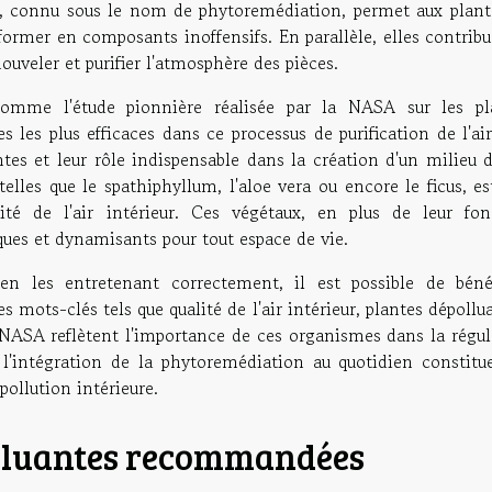
l, connu sous le nom de phytoremédiation, permet aux plant
sformer en composants inoffensifs. En parallèle, elles contrib
ouveler et purifier l'atmosphère des pièces.
 comme l'étude pionnière réalisée par la NASA sur les pl
 les plus efficaces dans ce processus de purification de l'ai
ntes et leur rôle indispensable dans la création d'un milieu 
telles que le spathiphyllum, l'aloe vera ou encore le ficus, e
ité de l'air intérieur. Ces végétaux, en plus de leur fon
iques et dynamisants pour tout espace de vie.
n les entretenant correctement, il est possible de bénéf
s mots-clés tels que qualité de l'air intérieur, plantes dépollu
 NASA reflètent l'importance de ces organismes dans la régul
'intégration de la phytoremédiation au quotidien constitu
pollution intérieure.
olluantes recommandées