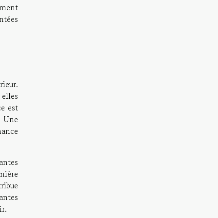
ement
ntées
rieur.
 elles
e est
. Une
mance
antes
mière
ribue
antes
r.