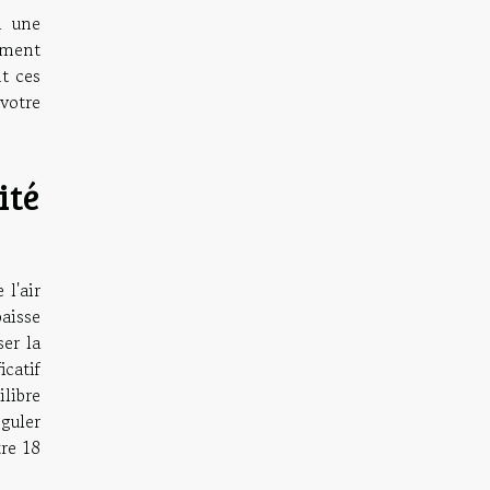
i une
ement
nt ces
votre
ité
 l'air
aisse
ser la
icatif
ilibre
guler
tre 18