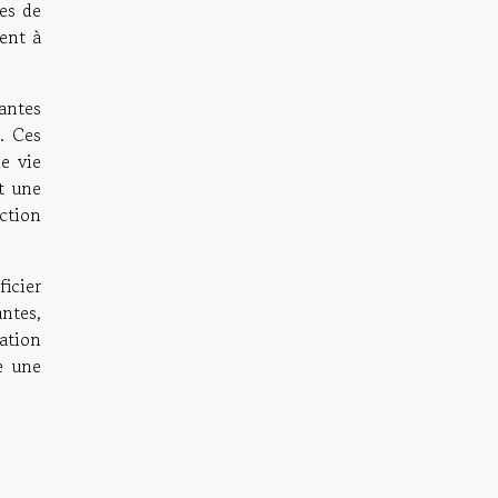
es de
uent à
antes
r. Ces
de vie
st une
ction
icier
antes,
ation
e une