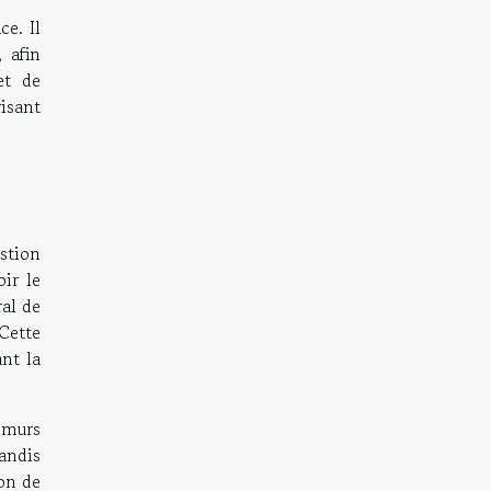
e. Il
 afin
et de
isant
stion
ir le
al de
Cette
nt la
 murs
tandis
on de