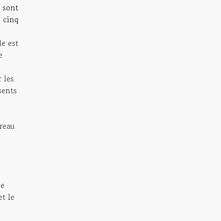
 sont
e cinq
le est
e
r les
sents
reau
le
et le