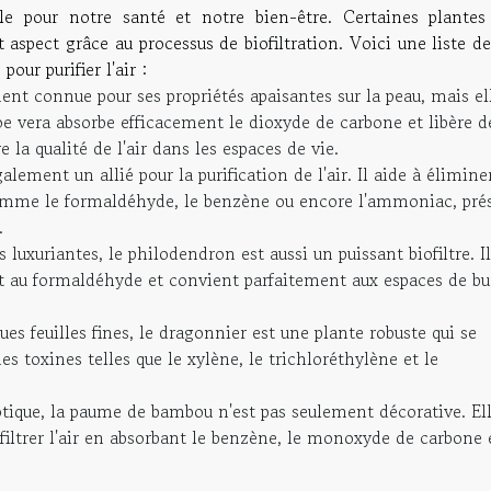
iale pour notre santé et notre bien-être. Certaines plantes
 aspect grâce au processus de biofiltration. Voici une liste d
our purifier l'air :
nt connue pour ses propriétés apaisantes sur la peau, mais el
aloe vera absorbe efficacement le dioxyde de carbone et libère d
e la qualité de l'air dans les espaces de vie.
galement un allié pour la purification de l'air. Il aide à élimine
mme le formaldéhyde, le benzène ou encore l'ammoniac, pré
.
 luxuriantes, le philodendron est aussi un puissant biofiltre. Il
et au formaldéhyde et convient parfaitement aux espaces de bu
s feuilles fines, le dragonnier est une plante robuste qui se
 des toxines telles que le xylène, le trichloréthylène et le
tique, la paume de bambou n'est pas seulement décorative. El
 filtrer l'air en absorbant le benzène, le monoxyde de carbone 