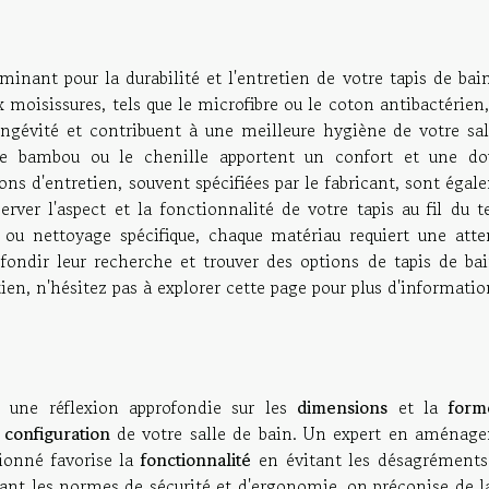
n
inant pour la durabilité et l'entretien de votre tapis de bai
ux moisissures, tels que le microfibre ou le coton antibactérien
ngévité et contribuent à une meilleure hygiène de votre sal
e bambou ou le chenille apportent un confort et une do
ons d'entretien, souvent spécifiées par le fabricant, sont éga
rver l'aspect et la fonctionnalité de votre tapis au fil du t
 ou nettoyage spécifique, chaque matériau requiert une atte
ofondir leur recherche et trouver des options de tapis de bai
etien, n'hésitez pas à
explorer cette page pour plus d'informatio
e une réflexion approfondie sur les
dimensions
et la
form
a
configuration
de votre salle de bain. Un expert en aménag
sionné favorise la
fonctionnalité
en évitant les désagréments
nt les normes de sécurité et d'ergonomie, on préconise de la