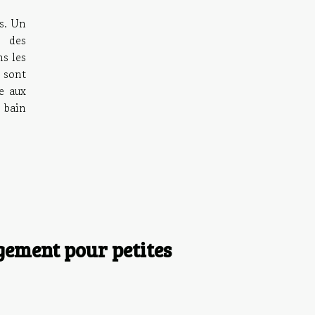
ns. Un
s des
s les
s sont
e aux
 bain
ngement pour petites