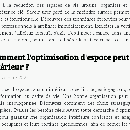
 à la réduction des espaces de vie urbains, organiser et
étence clé. Savoir tirer parti de la moindre surface perme
 et fonctionnelle. Découvrez des techniques éprouvées pour t
ls professionnels à appliquer immédiatement. Exploiter la vert
rement judicieux lorsqu’il s’agit d’optimiser l’espace dans u
ol au plafond, permettent de libérer la surface au sol tout en
mment l'optimisation d'espace peut
térieur ?
ovembre 2025
miser l’espace dans un intérieur ne se limite pas à gagner quel
sformation du cadre de vie. Une bonne organisation peut
nie insoupçonnée. Découvrez comment des choix stratégique
 pièce. Évaluer les besoins réels Avant toute démarche d’opti
pour garantir une organisation intérieure cohérente et ada
’occupants et leurs routines quotidiennes, afin de cerner les 