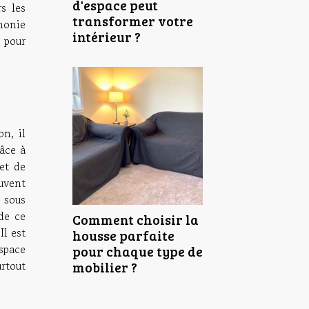
d'espace peut
s les
transformer votre
rmonie
intérieur ?
r pour
on, il
râce à
 et de
uvent
e sous
de ce
Comment choisir la
Il est
housse parfaite
espace
pour chaque type de
urtout
mobilier ?