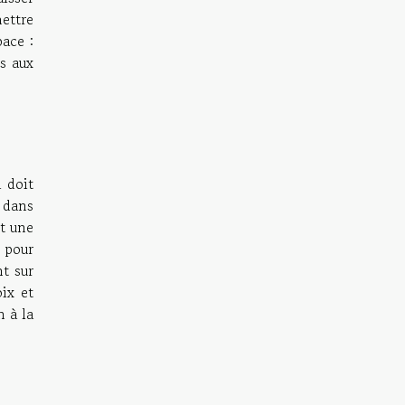
mettre
pace :
ns aux
i doit
t dans
nt une
x pour
nt sur
ix et
 à la