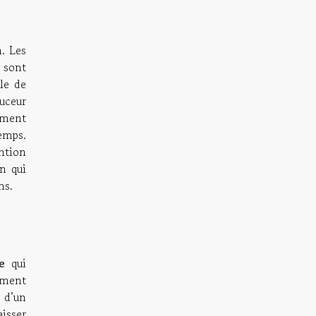
n. Les
, sont
le de
uceur
lement
emps.
ntion
n qui
ns
.
e
qui
ement
 d’un
isser