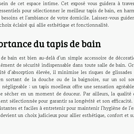
sein de cet espace intime. Cet exposé vous guidera à traver
 essentiels pour sélectionner le meilleur tapis de bain, en ha
 besoins et l'ambiance de votre domicile. Laissez-vous guide
choix éclairé qui allie esthétique et fonctionnalité.
rtance du tapis de bain
 de bain est bien au-delà d’un simple accessoire de décorati
lément de sécurité indispensable dans toute salle de bain. G
ité d’absorption élevée, il minimise les risques de glissades
en sortant de la douche ou de la baignoire, sur un sol so
n négligeable : un tapis moelleux offre une sensation agréabl
 se sécher en un moment de douceur. Par ailleurs, la qualité 
ent sélectionnée pour garantir sa longévité et son efficacité. 
istantes et faciles à entretenir pour maintenir l'hygiène de l'
 devient un choix judicieux pour allier esthétique, confort et s